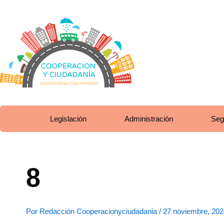
Ir
al
contenido
Legislación
Administración
Seg
8
Por
Redacción Cooperacionyciudadania
/
27 noviembre, 202