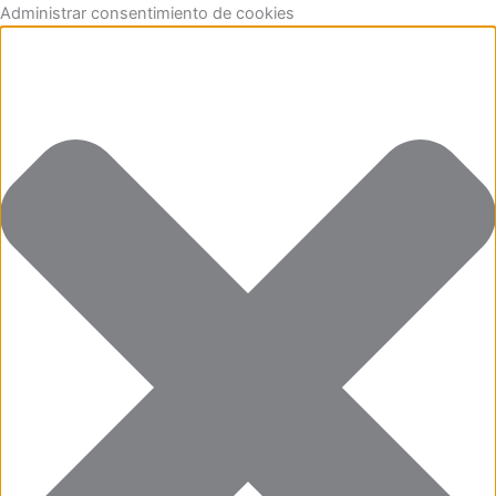
Ir
Funcional
Marketing
Estadísticas
Preferencias
Administrar consentimiento de cookies
al
contenido