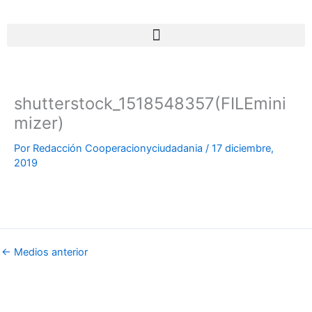
Ir
al
contenido
shutterstock_1518548357(FILEmini
mizer)
Por
Redacción Cooperacionyciudadania
/
17 diciembre,
2019
←
Medios anterior