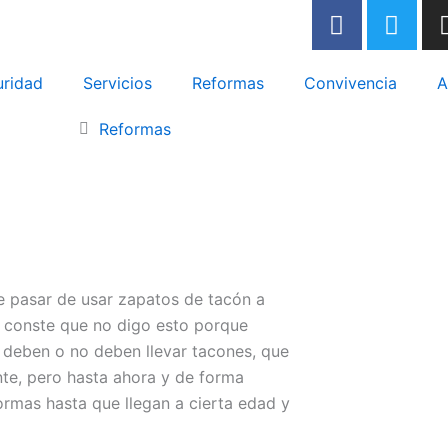
F
T
a
w
c
i
e
t
uridad
Servicios
Reformas
Convivencia
A
b
t
Reformas
o
e
o
r
k
-
f
e pasar de usar zapatos de tacón a
 conste que no digo esto porque
 deben o no deben llevar tacones, que
nte, pero hasta ahora y de forma
ormas hasta que llegan a cierta edad y