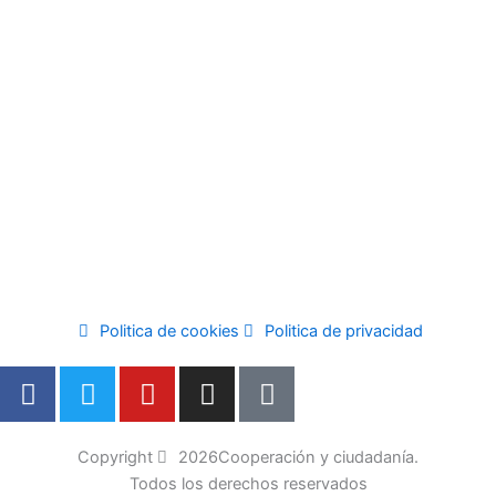
Politica de cookies
Politica de privacidad
F
T
Y
I
M
a
w
o
n
e
c
i
u
s
d
e
t
t
t
i
Copyright
2026
Cooperación y ciudadanía.
b
t
u
a
u
Todos los derechos reservados